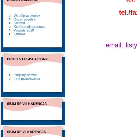
tel./f
Współpracownicy
Dyżur poselski
Kontakt
Konferencje prasowe
Powódź 2010
Kronika
email:
list
PROCES LEGISLACYJNY
Projekty uchwał
Inne przedłożenia
SEJM RP VIII KADENCJA
SEJM RP VII KADENCJA