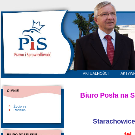
AKTUALNOŚCI
AKTYW
O MNIE
Biuro Posła na 
Życiorys
Rodzina
Starachowice
tel
BIURO POSELSKIE